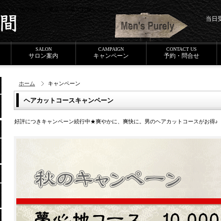
ッドスパがお得！！東京・千葉でお探しの方に
当日
SALON
CAMPAIGN
CONTACT US
サロン
案内
キャンペーン
予約・問合せ
ホーム
キャンペーン
ヘアカットコースキャンペーン
好評につきキャンペーン続行中★爽やかに、爽快に。男のヘアカットコースがお得♪