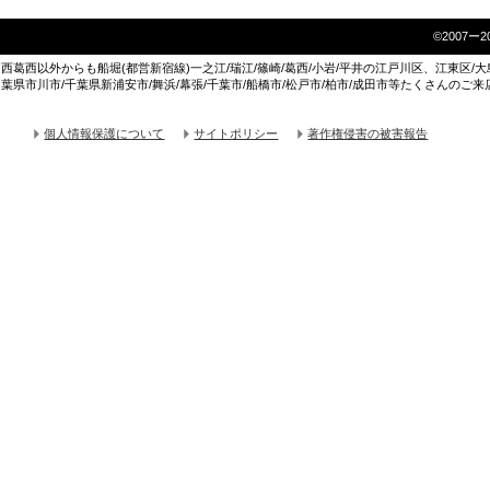
©2007ー2014
西葛西以外からも船堀(都営新宿線)一之江/瑞江/篠崎/葛西/小岩/平井の江戸川区、江東区/大島
葉県市川市/千葉県新浦安市/舞浜/幕張/千葉市/船橋市/松戸市/柏市/成田市等たくさんのご
個人情報保護について
サイトポリシー
著作権侵害の被害報告