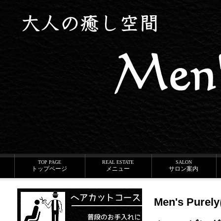
専用個室でメンズエステ、ヘアカット・顔そり・シェービング・眉カット・ワッ
TOP PAGE
REAL ESTATE
SALON
トップページ
メニュー
サロン
案内
Men's P