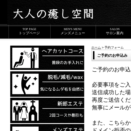
専用個室でメンズエステ、ヘアカット・顔そり・シェービング・眉カット・ワッ
TOP PAGE
MEN'S MENU
SALON
トップページ
メンズメニュー
サロン
案内
ホーム
>
予約フォーム
ご予約のお申込み
ご予約のお申込
必要事項をご入
送信成功した場
再度ご送信くだ
無事にメールが
また、こちらか
ドメイン拒否の